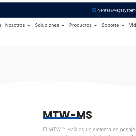
ventas@vegasystem
e
Nosotros
Soluciones
Productos
Soporte
Vi
MTW-MS
El MTW ™ -MS es un sistema de pesaje d