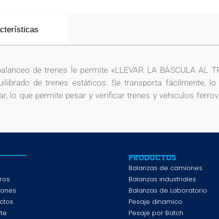
cterísticas
 balanceo de trenes le permite «LLEVAR LA BÁSCULA AL 
ilibrado de trenes estáticos. Se transporta fácilmente, l
r, lo que permite pesar y verificar trenes y vehículos ferro
PRODUCTOS
e
Balanzas de camiones
ros
Balanzas industriales
iones
Balanzas de Laboratorio
ctos
Pesaje dinamico
te
Pesaje por Batch