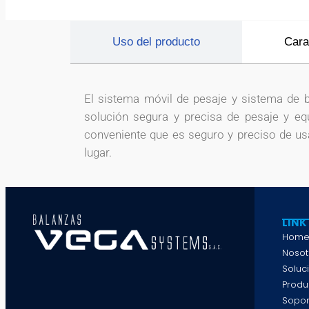
Uso del producto
Cara
El sistema móvil de pesaje y sistema de
solución segura y precisa de pesaje y equ
conveniente que es seguro y preciso de usa
lugar.
LINK
Hom
Nosot
Soluc
Produ
Sopor