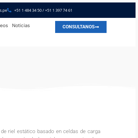
s.pe
+51 1 484 34 50 / +51 1 397 74 61
deos
Noticias
CONSULTANOS
e riel estático basado en celdas de carga