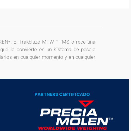
TREN». El Trakblaze MTW ™ -MS ofrece una
o que lo convierte en un sistema de pesaje
viarios en cualquier momento y en cualquier
PARTNERS CERTIFICADO