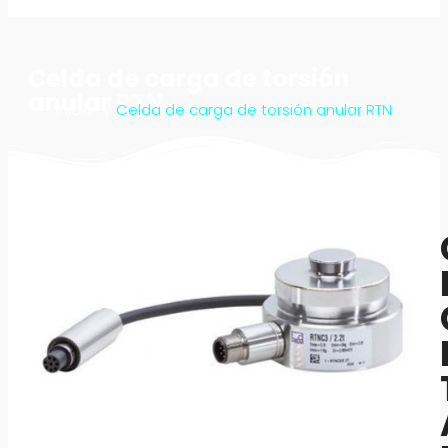
Celda de carga de torsión
anular RTN
Inicio
/
Celda de carga de torsión anular RTN