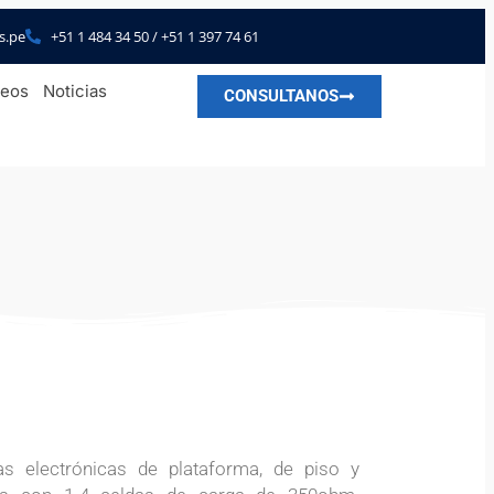
s.pe
+51 1 484 34 50 / +51 1 397 74 61
deos
Noticias
CONSULTANOS
as electrónicas de plataforma, de piso y