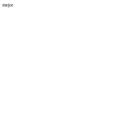
mejor