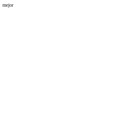
mejor