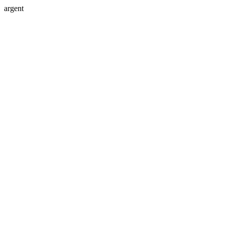
argent