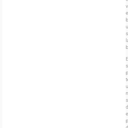
v
e
b
l
b
t
d
e