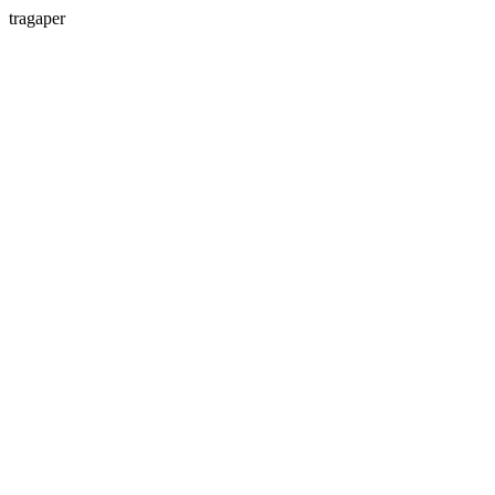
tragaper